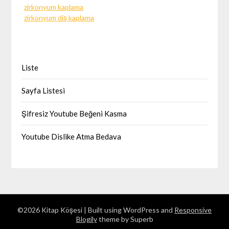
zirkonyum kaplama
zirkonyum diş kaplama
Liste
Sayfa Listesi
Şifresiz Youtube Beğeni Kasma
Youtube Dislike Atma Bedava
©2026 Kitap Köşesi
| Built using WordPress and
Responsive
Blogily
theme by Superb