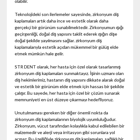
olabilir.
Teknolojideki son ilerlemeler sayesinde, zirkonyum diş
kaplamaları artık daha ince ve estetik olarak daha
gerçekçi bir görünüm sunabilmektedir. Zirkonyumun ışığı
geçirgenliği, doğal diş yapısını taklit ederek ışığın dişe
doğal şekilde yayılmasını sağlar. zirkonyum diş
kaplamalarıyla estetik açıdan mükemmel bir gülüş elde
etmek mümkün hale gelir.
STR DENT olarak, her hasta için özel olarak tasarlanmış
zirkonyum diş kaplamaları sunmaktayız. İşinin uzmanı olan
diş hekimlerimiz, hastanın diş yapısını dikkate alarak doğal
ve estetik bir görünüm elde etmek için hassas bir şekilde
çalışır. Bu sayede, her hasta için özel bir çözüm sunarak
memnuniyeti en üst düzeye çıkarmayı hedefliyoruz.
Unutulmaması gereken bir diğer önemli nokta da
zirkonyum diş kaplamalarının biyolojik uyumluluğudur.
Zirkonyum, vücut tarafından kolaylıkla kabul edilebilen bir
malzemedir ve alerji veya irritasyon gibi sorunlara yol
açmaz. Bu özelliğiyle zirkonyum diş kaplamaları, sağlıklı bir