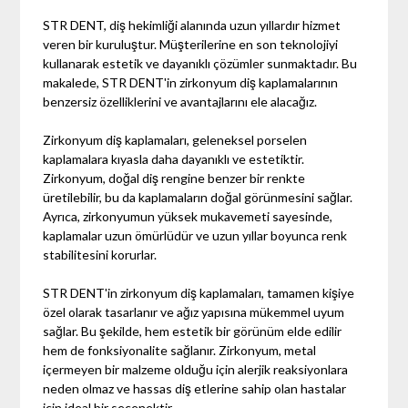
STR DENT, diş hekimliği alanında uzun yıllardır hizmet
veren bir kuruluştur. Müşterilerine en son teknolojiyi
kullanarak estetik ve dayanıklı çözümler sunmaktadır. Bu
makalede, STR DENT'in zirkonyum diş kaplamalarının
benzersiz özelliklerini ve avantajlarını ele alacağız.
Zirkonyum diş kaplamaları, geleneksel porselen
kaplamalara kıyasla daha dayanıklı ve estetiktir.
Zirkonyum, doğal diş rengine benzer bir renkte
üretilebilir, bu da kaplamaların doğal görünmesini sağlar.
Ayrıca, zirkonyumun yüksek mukavemeti sayesinde,
kaplamalar uzun ömürlüdür ve uzun yıllar boyunca renk
stabilitesini korurlar.
STR DENT'in zirkonyum diş kaplamaları, tamamen kişiye
özel olarak tasarlanır ve ağız yapısına mükemmel uyum
sağlar. Bu şekilde, hem estetik bir görünüm elde edilir
hem de fonksiyonalite sağlanır. Zirkonyum, metal
içermeyen bir malzeme olduğu için alerjik reaksiyonlara
neden olmaz ve hassas diş etlerine sahip olan hastalar
için ideal bir seçenektir.