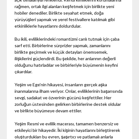
rağmen, ortak ilgi alanları keşfetmek için birlikte yeni
hobiler denediler. Birlikte seyahat etmek, doğa
yürüyüşleri yapmak ve yerel festivallere katılmak gibi
etkinliklerle hayatlarını doldurdular.
Bu ikili, evliliklerindeki romantizmi canlı tutmak için çaba
sarf etti. Birbirlerine sürprizler yapmak, zamanlarını
birlikte geçirmek ve küçük detayları önemsemek,
ilişkilerini güçlendirdi. Bu şekilde, her anlarının değerli
olduğunu hatırladılar ve birbirleriyle büyümenin keyfini
çıkardılar.
Yeşim ve Ege'nin hikayesi, insanların gerçek aşka
inanmalarına ilham veriyor. Onlar, evliliklerinin başarısında
sevgi, sadakat ve özverinin gücünü keşfettiler. Her
zorluğun üstesinden gelirken birbirlerine destek oldular
ve birlikte büyümeye devam ettiler.
Yeşim Resmi ve evlilik macerası, tamamen benzersiz ve
etkileyici bir hikayedir. İki kişinin hayatlarını birleştirerek
oluşturdukları bu evren, şaşırtıcı ve patlamalı anlarla