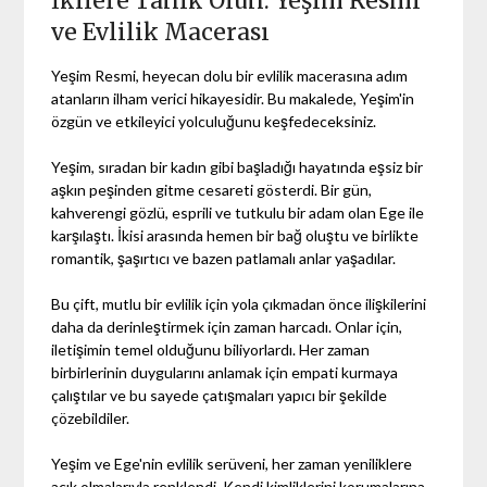
İkilere Tanık Olun: Yeşim Resmi
ve Evlilik Macerası
Yeşim Resmi, heyecan dolu bir evlilik macerasına adım
atanların ilham verici hikayesidir. Bu makalede, Yeşim'in
özgün ve etkileyici yolculuğunu keşfedeceksiniz.
Yeşim, sıradan bir kadın gibi başladığı hayatında eşsiz bir
aşkın peşinden gitme cesareti gösterdi. Bir gün,
kahverengi gözlü, esprili ve tutkulu bir adam olan Ege ile
karşılaştı. İkisi arasında hemen bir bağ oluştu ve birlikte
romantik, şaşırtıcı ve bazen patlamalı anlar yaşadılar.
Bu çift, mutlu bir evlilik için yola çıkmadan önce ilişkilerini
daha da derinleştirmek için zaman harcadı. Onlar için,
iletişimin temel olduğunu biliyorlardı. Her zaman
birbirlerinin duygularını anlamak için empati kurmaya
çalıştılar ve bu sayede çatışmaları yapıcı bir şekilde
çözebildiler.
Yeşim ve Ege'nin evlilik serüveni, her zaman yeniliklere
açık olmalarıyla renklendi. Kendi kimliklerini korumalarına