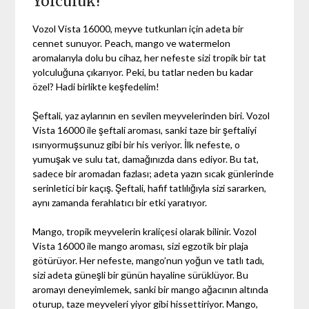
Yolculuk!
Vozol Vista 16000, meyve tutkunları için adeta bir
cennet sunuyor. Peach, mango ve watermelon
aromalarıyla dolu bu cihaz, her nefeste sizi tropik bir tat
yolculuğuna çıkarıyor. Peki, bu tatlar neden bu kadar
özel? Hadi birlikte keşfedelim!
Şeftali, yaz aylarının en sevilen meyvelerinden biri. Vozol
Vista 16000 ile şeftali aroması, sanki taze bir şeftaliyi
ısırıyormuşsunuz gibi bir his veriyor. İlk nefeste, o
yumuşak ve sulu tat, damağınızda dans ediyor. Bu tat,
sadece bir aromadan fazlası; adeta yazın sıcak günlerinde
serinletici bir kaçış. Şeftali, hafif tatlılığıyla sizi sararken,
aynı zamanda ferahlatıcı bir etki yaratıyor.
Mango, tropik meyvelerin kraliçesi olarak bilinir. Vozol
Vista 16000 ile mango aroması, sizi egzotik bir plaja
götürüyor. Her nefeste, mango’nun yoğun ve tatlı tadı,
sizi adeta güneşli bir günün hayaline sürüklüyor. Bu
aromayı deneyimlemek, sanki bir mango ağacının altında
oturup, taze meyveleri yiyor gibi hissettiriyor. Mango,