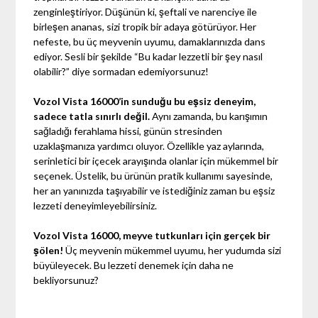
zenginleştiriyor. Düşünün ki, şeftali ve narenciye ile
birleşen ananas, sizi tropik bir adaya götürüyor. Her
nefeste, bu üç meyvenin uyumu, damaklarınızda dans
ediyor. Sesli bir şekilde “Bu kadar lezzetli bir şey nasıl
olabilir?” diye sormadan edemiyorsunuz!
Vozol Vista 16000’in sunduğu bu eşsiz deneyim,
sadece tatla sınırlı değil.
Aynı zamanda, bu karışımın
sağladığı ferahlama hissi, günün stresinden
uzaklaşmanıza yardımcı oluyor. Özellikle yaz aylarında,
serinletici bir içecek arayışında olanlar için mükemmel bir
seçenek. Üstelik, bu ürünün pratik kullanımı sayesinde,
her an yanınızda taşıyabilir ve istediğiniz zaman bu eşsiz
lezzeti deneyimleyebilirsiniz.
Vozol Vista 16000, meyve tutkunları için gerçek bir
şölen!
Üç meyvenin mükemmel uyumu, her yudumda sizi
büyüleyecek. Bu lezzeti denemek için daha ne
bekliyorsunuz?