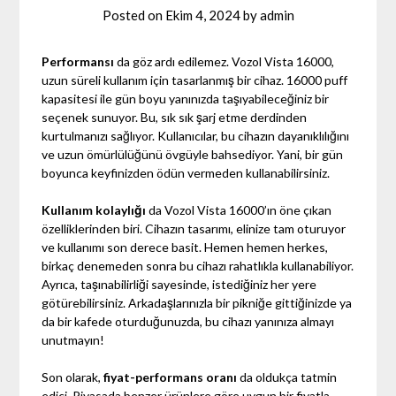
Posted on
Ekim 4, 2024
by
admin
Performansı
da göz ardı edilemez. Vozol Vista 16000,
uzun süreli kullanım için tasarlanmış bir cihaz. 16000 puff
kapasitesi ile gün boyu yanınızda taşıyabileceğiniz bir
seçenek sunuyor. Bu, sık sık şarj etme derdinden
kurtulmanızı sağlıyor. Kullanıcılar, bu cihazın dayanıklılığını
ve uzun ömürlülüğünü övgüyle bahsediyor. Yani, bir gün
boyunca keyfinizden ödün vermeden kullanabilirsiniz.
Kullanım kolaylığı
da Vozol Vista 16000’ın öne çıkan
özelliklerinden biri. Cihazın tasarımı, elinize tam oturuyor
ve kullanımı son derece basit. Hemen hemen herkes,
birkaç denemeden sonra bu cihazı rahatlıkla kullanabiliyor.
Ayrıca, taşınabilirliği sayesinde, istediğiniz her yere
götürebilirsiniz. Arkadaşlarınızla bir pikniğe gittiğinizde ya
da bir kafede oturduğunuzda, bu cihazı yanınıza almayı
unutmayın!
Son olarak,
fiyat-performans oranı
da oldukça tatmin
edici. Piyasada benzer ürünlere göre uygun bir fiyatla