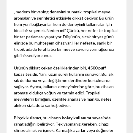
, modern bir vaping deneyimi sunarak, tropikal meyve
aromaları ve serinletici etkisiyle dikkat çekiyor. Bu ürün,
hem yeni başlayanlar hem de deneyimli kullanıcılar için
ideal bir seçenek. Neden mi? Çünkü, her nefeste tropikal
bir tat patlaması yaşatıyor. Düşünün, sıcak bir yaz günü,
elinizde bu muhteşem cihaz var. Her nefeste, sanki bir
tropik adada ferahlatıcı bir meyve suyu içiyormuşsunuz
gibi hissediyorsunuz.
Ürünün dikkat çeken özelliklerinden biri,
4500 puff
kapasitesidir. Yani, uzun süreli kullanım sunuyor. Bu, sık
sık doldurma veya değiştirme derdinden kurtulmanızı
sağlıyor. Ayrıca, kullanıcı deneyimlerine göre, bu cihazın
aroması oldukça yoğun ve tatmin edici. Tropikal
meyvelerin birleşimi, özellikle ananas ve mango, nefes
alırken sizi adeta sarhoş ediyor.
Birçok kullanıcı, bu cihazın
kolay kullanımı
sayesinde
rahatladığını belirtiyor. Tek yapmanız gereken, cihazı
elinize almak ve içmek. Karmaşık ayarlar veya düğmeler