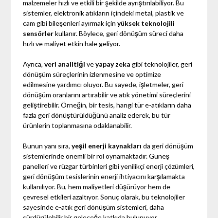
malzemeler hızlı ve etkili bir şekilde ayrıştırılabiliyor. Bu
sistemler, elektronik atıkların içindeki metal, plastik ve
cam gibi bileşenleri ayırmak için
yüksek teknolojili
sensörler
kullanır. Böylece, geri dönüşüm süreci daha
hızlı ve maliyet etkin hale geliyor.
Ayrıca,
veri analitiği
ve
yapay zeka
gibi teknolojiler, geri
dönüşüm süreçlerinin izlenmesine ve optimize
edilmesine yardımcı oluyor. Bu sayede, işletmeler, geri
dönüşüm oranlarını artırabilir ve atık yönetimi süreçlerini
geliştirebilir. Örneğin, bir tesis, hangi tür e-atıkların daha
fazla geri dönüştürüldüğünü analiz ederek, bu tür
ürünlerin toplanmasına odaklanabilir.
Bunun yanı sıra,
yeşil enerji kaynakları
da geri dönüşüm
sistemlerinde önemli bir rol oynamaktadır. Güneş
panelleri ve rüzgar türbinleri gibi yenilikçi enerji çözümleri,
geri dönüşüm tesislerinin enerji ihtiyacını karşılamakta
kullanılıyor. Bu, hem maliyetleri düşürüyor hem de
çevresel etkileri azaltıyor. Sonuç olarak, bu teknolojiler
sayesinde e-atık geri dönüşüm sistemleri, daha
sürdürülebilir bir geleceğe katkıda bulunuyor.