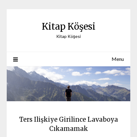
Skip
to
content
Kitap Köşesi
Kitap Köşesi
Menu
Ters Ilişkiye Girilince Lavaboya
Cıkamamak