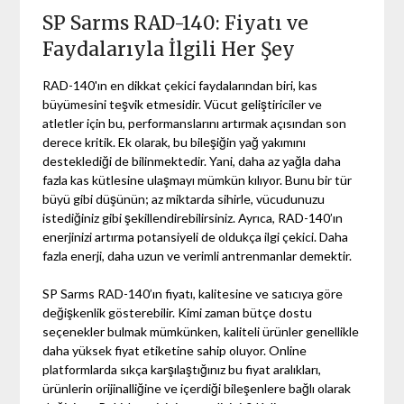
SP Sarms RAD-140: Fiyatı ve
Faydalarıyla İlgili Her Şey
RAD-140'ın en dikkat çekici faydalarından biri, kas
büyümesini teşvik etmesidir. Vücut geliştiriciler ve
atletler için bu, performanslarını artırmak açısından son
derece kritik. Ek olarak, bu bileşiğin yağ yakımını
desteklediği de bilinmektedir. Yani, daha az yağla daha
fazla kas kütlesine ulaşmayı mümkün kılıyor. Bunu bir tür
büyü gibi düşünün; az miktarda sihirle, vücudunuzu
istediğiniz gibi şekillendirebilirsiniz. Ayrıca, RAD-140’ın
enerjinizi artırma potansiyeli de oldukça ilgi çekici. Daha
fazla enerji, daha uzun ve verimli antrenmanlar demektir.
SP Sarms RAD-140’ın fiyatı, kalitesine ve satıcıya göre
değişkenlik gösterebilir. Kimi zaman bütçe dostu
seçenekler bulmak mümkünken, kaliteli ürünler genellikle
daha yüksek fiyat etiketine sahip oluyor. Online
platformlarda sıkça karşılaştığınız bu fiyat aralıkları,
ürünlerin orijinalliğine ve içerdiği bileşenlere bağlı olarak