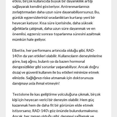
etkisi, birçok kullanıcıda büyük bir dayanıklılık artışı
sağlayarak kendini gösteriyor. Antrenmanlarınızı
zorlaştırmadan daha uzun süre dayanabiliyorsunuz. Bu,
günlük egzersizlerinizi sıradanlıktan kurtarıp yeni bir
heyecan katıyor. Kısa süre içerisinde, daha yüksek
ağırlıklarla çalışmak, daha uzun süre dayanmak ve en
önemlisi, egzersiz sonrası toparlanma süresini azaltmak
mümkün hale geliyor.
Elbette, her performans artırıcıda olduğu gibi, RAD-
140’ın da yan etkileri olabilir. Kullanıcıların deneyimlerine
göre, baş ağrısı, bulantı ya da bazen hormonal
dengesizlikler gibi sorunlar yaşanabiliyor. Ancak doğru
dozaj ve güvenli kullanım ile bu etkileri minimize etmek
elinizde. Sağlığınızı riske atmamak için doktorunuza
danışmayı asla ihmal etmeyin!
Testolone ile kas geliştirme yolculuğuna çıkmak, birçok
kişi için heyecan verici bir deneyim olabilir. Hem güç
kazanmak hem de daha fit bir görünüm elde etmek
istiyorsanız, RAD-140’ı göz önünde bulundurmalısınız.
Ancak, her zaman olduğu gibi, dengeyi sağlamak ve