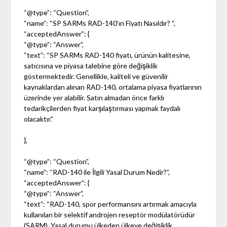
“@type”: “Question”,
“name”: “SP SARMs RAD-140’ın Fiyatı Nasıldır? “,
“acceptedAnswer”: {
“@type”: “Answer”,
“text”: “SP SARMs RAD-140 fiyatı, ürünün kalitesine,
satıcısına ve piyasa talebine göre değişiklik
göstermektedir. Genellikle, kaliteli ve güvenilir
kaynaklardan alınan RAD-140, ortalama piyasa fiyatlarının
üzerinde yer alabilir. Satın almadan önce farklı
tedarikçilerden fiyat karşılaştırması yapmak faydalı
olacaktır.”
},
“@type”: “Question”,
“name”: “RAD-140 ile İlgili Yasal Durum Nedir?”,
“acceptedAnswer”: {
“@type”: “Answer”,
“text”: “RAD-140, spor performansını artırmak amacıyla
kullanılan bir selektif androjen reseptör modülatörüdür
(SARM). Yasal durumu ülkeden ülkeye değişiklik