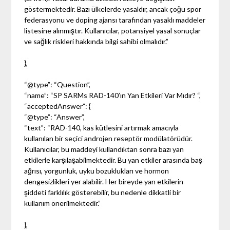
göstermektedir. Bazı ülkelerde yasaldır, ancak çoğu spor
federasyonu ve doping ajansı tarafından yasaklı maddeler
listesine alınmıştır. Kullanıcılar, potansiyel yasal sonuçlar
ve sağlık riskleri hakkında bilgi sahibi olmalıdır.”
},
“@type”: “Question”,
“name”: “SP SARMs RAD-140’ın Yan Etkileri Var Mıdır? “,
“acceptedAnswer”: {
“@type”: “Answer”,
“text”: “RAD-140, kas kütlesini artırmak amacıyla
kullanılan bir seçici androjen reseptör modülatörüdür.
Kullanıcılar, bu maddeyi kullandıktan sonra bazı yan
etkilerle karşılaşabilmektedir. Bu yan etkiler arasında baş
ağrısı, yorgunluk, uyku bozuklukları ve hormon
dengesizlikleri yer alabilir. Her bireyde yan etkilerin
şiddeti farklılık gösterebilir, bu nedenle dikkatli bir
kullanım önerilmektedir.”
},