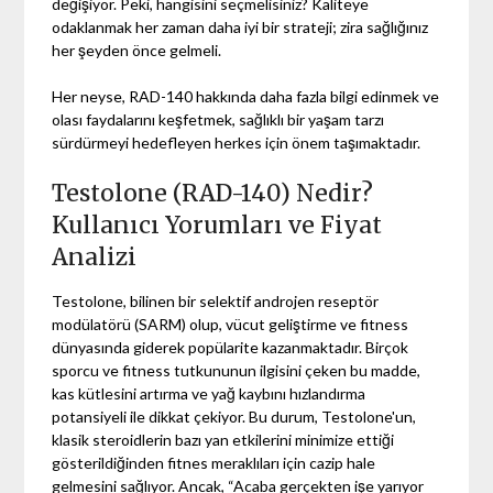
değişiyor. Peki, hangisini seçmelisiniz? Kaliteye
odaklanmak her zaman daha iyi bir strateji; zira sağlığınız
her şeyden önce gelmeli.
Her neyse, RAD-140 hakkında daha fazla bilgi edinmek ve
olası faydalarını keşfetmek, sağlıklı bir yaşam tarzı
sürdürmeyi hedefleyen herkes için önem taşımaktadır.
Testolone (RAD-140) Nedir?
Kullanıcı Yorumları ve Fiyat
Analizi
Testolone, bilinen bir selektif androjen reseptör
modülatörü (SARM) olup, vücut geliştirme ve fitness
dünyasında giderek popülarite kazanmaktadır. Birçok
sporcu ve fitness tutkununun ilgisini çeken bu madde,
kas kütlesini artırma ve yağ kaybını hızlandırma
potansiyeli ile dikkat çekiyor. Bu durum, Testolone'un,
klasik steroidlerin bazı yan etkilerini minimize ettiği
gösterildiğinden fitnes meraklıları için cazip hale
gelmesini sağlıyor. Ancak, “Acaba gerçekten işe yarıyor