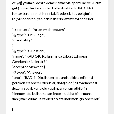
ve yağ yakımını desteklemek amacıyla sporcular ve vücut
geliştirmeciler tarafından kullanılmaktadır. RAD-140,
testosteronun etkilerini taklit ederek kas gelişimini
teşvik ederken, yan etki risklerini azaltmayı hedefler.
“@context”: “https://schema.org”,
“@type”: “FAQPage”,
“mainEntity”: [
{
“@type”: “Question”,
“name”: “RAD-140 Kullanımında Dikkat Edilmesi
Gerekenler Nelerdir? “,
“acceptedAnswer”: {
“@type”: “Answer”,
“text”: “RAD-140 kullanımı sırasında dikkat edilmesi
gereken en önemli hususlar, dozajın doğru ayarlanması,
düzenli sağlık kontrolü yapılması ve yan etkilerin
izlenmesidir. Kullanmadan önce mutlaka bir uzmana
danışmak, olumsuz etkileri en aza indirmek için önemlidir.”
},