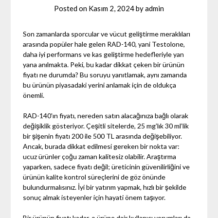
Posted on
Kasım 2, 2024
by
admin
Son zamanlarda sporcular ve vücut geliştirme meraklıları
arasında popüler hale gelen RAD-140, yani Testolone,
daha iyi performans ve kas geliştirme hedefleriyle yan
yana anılmakta. Peki, bu kadar dikkat çeken bir ürünün
fiyatı ne durumda? Bu soruyu yanıtlamak, aynı zamanda
bu ürünün piyasadaki yerini anlamak için de oldukça
önemli.
RAD-140'ın fiyatı, nereden satın alacağınıza bağlı olarak
değişiklik gösteriyor. Çeşitli sitelerde, 25 mg’lık 30 ml’lik
bir şişenin fiyatı 200 ile 500 TL arasında değişebiliyor.
Ancak, burada dikkat edilmesi gereken bir nokta var:
ucuz ürünler çoğu zaman kalitesiz olabilir. Araştırma
yaparken, sadece fiyatı değil; üreticinin güvenilirliğini ve
ürünün kalite kontrol süreçlerini de göz önünde
bulundurmalısınız. İyi bir yatırım yapmak, hızlı bir şekilde
sonuç almak isteyenler için hayati önem taşıyor.
Bir ürünün fiyatı kadar, o ürüne dair kullanıcı yorumları da