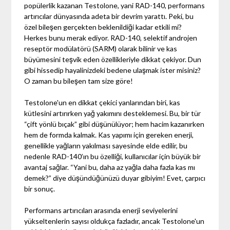
popülerlik kazanan Testolone, yani RAD-140, performans
artırıcılar dünyasında adeta bir devrim yarattı. Peki, bu
özel bileşen gerçekten beklenildiği kadar etkili mi?
Herkes bunu merak ediyor. RAD-140, selektif androjen
reseptör modülatörü (SARM) olarak bilinir ve kas
büyümesini teşvik eden özellikleriyle dikkat çekiyor. Dun
gibi hissedip hayalinizdeki bedene ulaşmak ister misiniz?
O zaman bu bileşen tam size göre!
Testolone'un en dikkat çekici yanlarından biri, kas
kütlesini artırırken yağ yakımını desteklemesi. Bu, bir tür
“çift yönlü bıçak” gibi düşünülüyor; hem hacim kazanırken
hem de formda kalmak. Kas yapımı için gereken enerji,
genellikle yağların yakılması sayesinde elde edilir, bu
nedenle RAD-140’ın bu özelliği, kullanıcılar için büyük bir
avantaj sağlar. “Yani bu, daha az yağla daha fazla kas mı
demek?” diye düşündüğünüzü duyar gibiyim! Evet, çarpıcı
bir sonuç.
Performans artırıcıları arasında enerji seviyelerini
yükseltenlerin sayısı oldukça fazladır, ancak Testolone'un