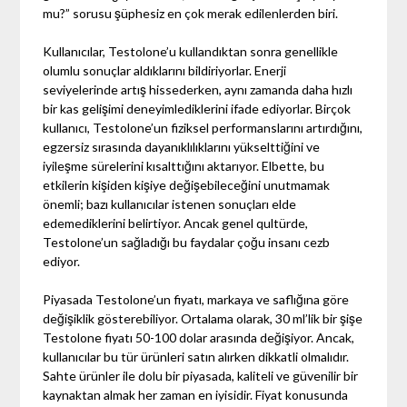
mu?” sorusu şüphesiz en çok merak edilenlerden biri.
Kullanıcılar, Testolone’u kullandıktan sonra genellikle
olumlu sonuçlar aldıklarını bildiriyorlar. Enerji
seviyelerinde artış hissederken, aynı zamanda daha hızlı
bir kas gelişimi deneyimlediklerini ifade ediyorlar. Birçok
kullanıcı, Testolone’un fiziksel performanslarını artırdığını,
egzersiz sırasında dayanıklılıklarını yükselttiğini ve
iyileşme sürelerini kısalttığını aktarıyor. Elbette, bu
etkilerin kişiden kişiye değişebileceğini unutmamak
önemli; bazı kullanıcılar istenen sonuçları elde
edemediklerini belirtiyor. Ancak genel qultürde,
Testolone’un sağladığı bu faydalar çoğu insanı cezb
ediyor.
Piyasada Testolone’un fiyatı, markaya ve saflığına göre
değişiklik gösterebiliyor. Ortalama olarak, 30 ml’lik bir şişe
Testolone fiyatı 50-100 dolar arasında değişiyor. Ancak,
kullanıcılar bu tür ürünleri satın alırken dikkatli olmalıdır.
Sahte ürünler ile dolu bir piyasada, kaliteli ve güvenilir bir
kaynaktan almak her zaman en iyisidir. Fiyat konusunda