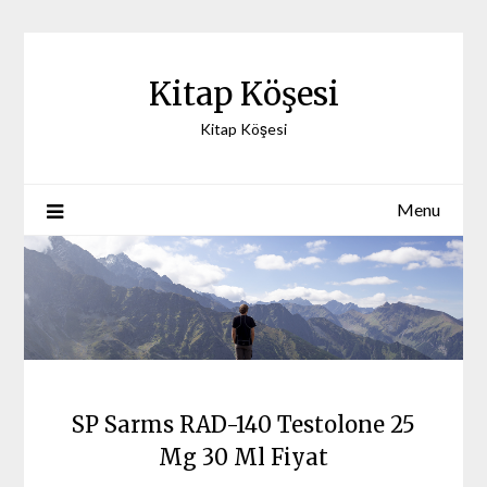
Skip
to
content
Kitap Köşesi
Kitap Köşesi
Menu
SP Sarms RAD-140 Testolone 25
Mg 30 Ml Fiyat