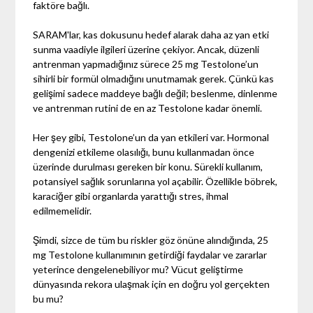
faktöre bağlı.
SARAM'lar, kas dokusunu hedef alarak daha az yan etki
sunma vaadiyle ilgileri üzerine çekiyor. Ancak, düzenli
antrenman yapmadığınız sürece 25 mg Testolone’un
sihirli bir formül olmadığını unutmamak gerek. Çünkü kas
gelişimi sadece maddeye bağlı değil; beslenme, dinlenme
ve antrenman rutini de en az Testolone kadar önemli.
Her şey gibi, Testolone’un da yan etkileri var. Hormonal
dengenizi etkileme olasılığı, bunu kullanmadan önce
üzerinde durulması gereken bir konu. Sürekli kullanım,
potansiyel sağlık sorunlarına yol açabilir. Özellikle böbrek,
karaciğer gibi organlarda yarattığı stres, ihmal
edilmemelidir.
Şimdi, sizce de tüm bu riskler göz önüne alındığında, 25
mg Testolone kullanımının getirdiği faydalar ve zararlar
yeterince dengelenebiliyor mu? Vücut geliştirme
dünyasında rekora ulaşmak için en doğru yol gerçekten
bu mu?