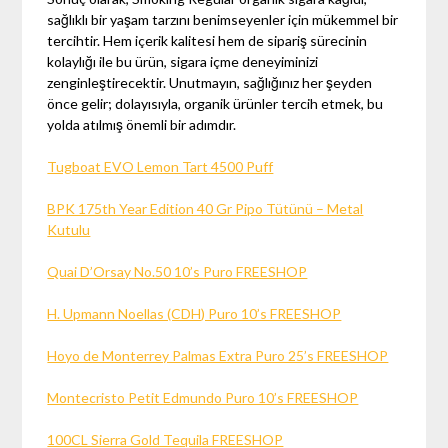
sağlıklı bir yaşam tarzını benimseyenler için mükemmel bir
tercihtir. Hem içerik kalitesi hem de sipariş sürecinin
kolaylığı ile bu ürün, sigara içme deneyiminizi
zenginleştirecektir. Unutmayın, sağlığınız her şeyden
önce gelir; dolayısıyla, organik ürünler tercih etmek, bu
yolda atılmış önemli bir adımdır.
Tugboat EVO Lemon Tart 4500 Puff
BPK 175th Year Edition 40 Gr Pipo Tütünü – Metal
Kutulu
Quai D’Orsay No.50 10’s Puro FREESHOP
H. Upmann Noellas (CDH) Puro 10’s FREESHOP
Hoyo de Monterrey Palmas Extra Puro 25’s FREESHOP
Montecristo Petit Edmundo Puro 10’s FREESHOP
100CL Sierra Gold Tequila FREESHOP