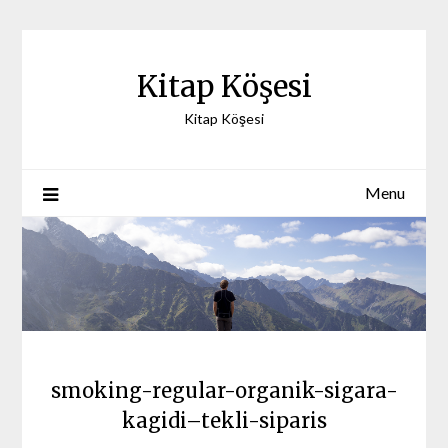
Skip
to
content
Kitap Köşesi
Kitap Köşesi
Menu
smoking-regular-organik-sigara-
kagidi–tekli-siparis