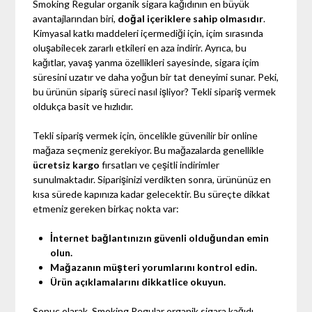
Smoking Regular organik sigara kağıdının en büyük
avantajlarından biri,
doğal içeriklere sahip olmasıdır
.
Kimyasal katkı maddeleri içermediği için, içim sırasında
oluşabilecek zararlı etkileri en aza indirir. Ayrıca, bu
kağıtlar, yavaş yanma özellikleri sayesinde, sigara içim
süresini uzatır ve daha yoğun bir tat deneyimi sunar. Peki,
bu ürünün sipariş süreci nasıl işliyor? Tekli sipariş vermek
oldukça basit ve hızlıdır.
Tekli sipariş vermek için, öncelikle güvenilir bir online
mağaza seçmeniz gerekiyor. Bu mağazalarda genellikle
ücretsiz kargo
fırsatları ve çeşitli indirimler
sunulmaktadır. Siparişinizi verdikten sonra, ürününüz en
kısa sürede kapınıza kadar gelecektir. Bu süreçte dikkat
etmeniz gereken birkaç nokta var:
İnternet bağlantınızın güvenli olduğundan emin
olun.
Mağazanın müşteri yorumlarını kontrol edin.
Ürün açıklamalarını dikkatlice okuyun.
Sonuç olarak, Smoking Regular organik sigara kağıdı,