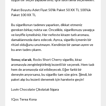
Paket Boyutu Adet Fiyat 50’lik Paket 50 XX TL 100’lük
Paket 100 XX TL
Bu sigarillonun tadımını yaparken, dikkat etmeniz
gereken birkaç nokta var. Öncelikle, sigarillonuzu yavaşça
ve keyifle içmelisiniz. Her nefeste kirazın tatlı aroması,
damaklarınızda dans edecek. Ayrıca, sigarillo içmenin bir
ritüel olduğunu unutmayın. Kendinize bir zaman ayırın ve
bu anın tadını çıkarın.
Sonuç olarak
, Rocks Short Cherry sigarillo, kiraz
aromasıyla zenginleştirilmiş lezzetli bir seçenek. Hem tadı
hem de aromasıyla sizi etkileyecek. Eğer farklı bir
deneyim arıyorsanız, bu sigarillo tam size göre. Şimdi, bir
paket alıp bu lezzeti denemek için harekete geçin!
Luvin Chocolate Çikolatalı Sigara
IQos Terea Kona