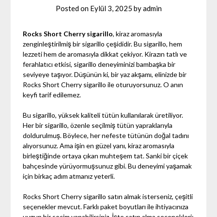
Posted on
Eylül 3, 2025
by
admin
Rocks Short Cherry sigarillo
, kiraz aromasıyla
zenginleştirilmiş bir sigarillo çeşididir. Bu sigarillo, hem
lezzeti hem de aromasıyla dikkat çekiyor. Kirazın tatlı ve
ferahlatıcı etkisi, sigarillo deneyiminizi bambaşka bir
seviyeye taşıyor. Düşünün ki, bir yaz akşamı, elinizde bir
Rocks Short Cherry sigarillo ile oturuyorsunuz. O anın
keyfi tarif edilemez.
Bu sigarillo, yüksek kaliteli tütün kullanılarak üretiliyor.
Her bir sigarillo, özenle seçilmiş tütün yapraklarıyla
doldurulmuş. Böylece, her nefeste tütünün doğal tadını
alıyorsunuz. Ama işin en güzel yanı, kiraz aromasıyla
birleştiğinde ortaya çıkan muhteşem tat. Sanki bir çiçek
bahçesinde yürüyormuşsunuz gibi. Bu deneyimi yaşamak
için birkaç adım atmanız yeterli.
Rocks Short Cherry sigarillo satın almak isterseniz, çeşitli
seçenekler mevcut. Farklı paket boyutları ile ihtiyacınıza
uygun bir seçim yapabilirsiniz. İşte satın alma seçenekleri: