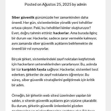
Posted on
Ağustos 25, 2025
by
admin
Siber güvenlik
günümüzde her zamankinden daha
önemli. Her gün, sistemlerimize yönelik yeni tehditler
ortaya çıkıyor. Peki, bu tehditleri kimler oluşturuyor?
Evet, doğru tahmin ettiniz:
hackerlar
. Ama burada ilginç
bir durum var. Hackerlar, sadece zarar vermekle kalmıyor,
aynı zamanda siber güvenlik açıklarını belirlemekte de
önemli bir rol oynuyorlar.
Birçok şirket, sistemlerindeki zayıf noktaları keşfetmek
için hackerların yeteneklerinden yararlanıyor. Bu, aslında
bir tür
karşılıklı fayda
sağlıyor. Hackerlar, sistemleri test
ederken, şirketler de zayıf noktalarını öğreniyor. Bu
süreç, siber güvenlik stratejilerini geliştirmek için kritik
bir adım.
Örneğin, bir şirketin web sitesi üzerinden yapılan bir
saldırı, o sitenin güvenlik açıklarını gün yüzüne çıkarabilir.
Bu durum, şirketin güvenlik önlemlerini gözden
geçirmesine ve güçlendirmesine yardımcı olur. Böylece,