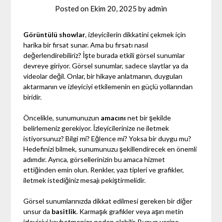
Posted on
Ekim 20, 2025
by
admin
Görüntülü showlar
, izleyicilerin dikkatini çekmek için
harika bir fırsat sunar. Ama bu fırsatı nasıl
değerlendirebiliriz? İşte burada etkili görsel sunumlar
devreye giriyor. Görsel sunumlar, sadece slaytlar ya da
videolar değil. Onlar, bir hikaye anlatmanın, duyguları
aktarmanın ve izleyiciyi etkilemenin en güçlü yollarından
biridir.
Öncelikle, sunumunuzun
amacını
net bir şekilde
belirlemeniz gerekiyor. İzleyicilerinize ne iletmek
istiyorsunuz? Bilgi mi? Eğlence mi? Yoksa bir duygu mu?
Hedefinizi bilmek, sunumunuzu şekillendirecek en önemli
adımdır. Ayrıca, görsellerinizin bu amaca hizmet
ettiğinden emin olun. Renkler, yazı tipleri ve grafikler,
iletmek istediğiniz mesajı pekiştirmelidir.
Görsel sunumlarınızda dikkat edilmesi gereken bir diğer
unsur da
basitlik
. Karmaşık grafikler veya aşırı metin
izleyiciyi kaybetmenize neden olabilir. Bunun yerine,