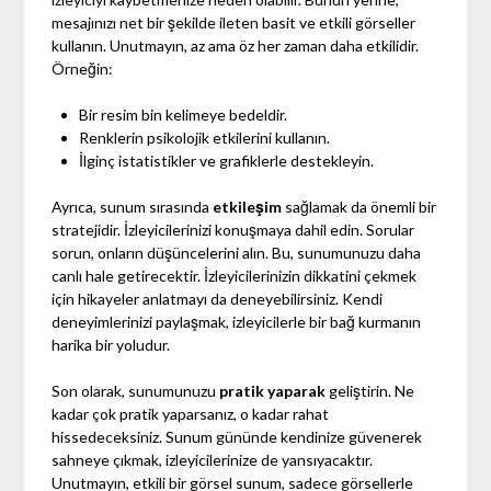
mesajınızı net bir şekilde ileten basit ve etkili görseller
kullanın. Unutmayın, az ama öz her zaman daha etkilidir.
Örneğin:
Bir resim bin kelimeye bedeldir.
Renklerin psikolojik etkilerini kullanın.
İlginç istatistikler ve grafiklerle destekleyin.
Ayrıca, sunum sırasında
etkileşim
sağlamak da önemli bir
stratejidir. İzleyicilerinizi konuşmaya dahil edin. Sorular
sorun, onların düşüncelerini alın. Bu, sunumunuzu daha
canlı hale getirecektir. İzleyicilerinizin dikkatini çekmek
için hikayeler anlatmayı da deneyebilirsiniz. Kendi
deneyimlerinizi paylaşmak, izleyicilerle bir bağ kurmanın
harika bir yoludur.
Son olarak, sunumunuzu
pratik yaparak
geliştirin. Ne
kadar çok pratik yaparsanız, o kadar rahat
hissedeceksiniz. Sunum gününde kendinize güvenerek
sahneye çıkmak, izleyicilerinize de yansıyacaktır.
Unutmayın, etkili bir görsel sunum, sadece görsellerle