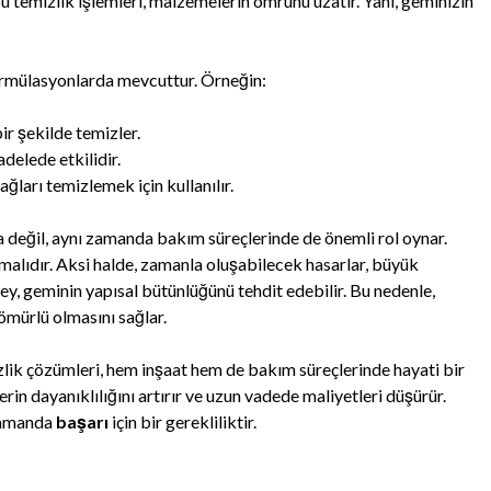
u temizlik işlemleri, malzemelerin ömrünü uzatır. Yani, geminizin
rmülasyonlarda mevcuttur. Örneğin:
bir şekilde temizler.
elede etkilidir.
ağları temizlemek için kullanılır.
a değil, aynı zamanda bakım süreçlerinde de önemli rol oynar.
malıdır. Aksi halde, zamanla oluşabilecek hasarlar, büyük
zey, geminin yapısal bütünlüğünü tehdit edebilir. Bu nedenle,
ömürlü olmasını sağlar.
lik çözümleri, hem inşaat hem de bakım süreçlerinde hayati bir
in dayanıklılığını artırır ve uzun vadede maliyetleri düşürür.
 zamanda
başarı
için bir gerekliliktir.