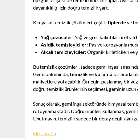
düzgün bir şekilde temizlenmesini sağlar. Ayrıca, b
dayanıklılığı için doğru temizlik şart.
Kimyasal temizlik çözümleri, çeşitli
tiplerde
ve fo
Yağ çözücüler:
Yağ ve gres kalıntılarını etkili 
Asidik temizleyiciler:
Pas ve korozyonla mücad
Alkali temizleyiciler:
Organik kirleticileri ve y
Bu temizlik çözümleri, sadece gemi inşası sırasınd
Gemi bakımında,
temizlik
ve
koruma
bir arada ol
maliyetlere yol açabilir. Örneğin, paslanmış bir yü
doğru temizlik ürünlerinin seçilmesi, geminin uzun 
Sonuç olarak, gemi inşa sektöründe kimyasal temiz
rol oynamaktadır. Doğru ürünleri kullanmak, gemiler
Unutmayın, temizlik sadece bir detay değil, aynı
kktc araba