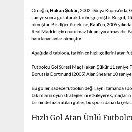
Örneğin,
Hakan Şükür
, 2002 Dünya Kupası’nda, 
saniye sonra gol atarak tarihe geçmiştir. Bu gol, Tü
olmuştur. Bir diğer örnek ise,
Raúl
‘ün, 2005 yılınd
Real Madrid için unutulmaz bir anı yaratmasıdır. Bu
hatırlanan anlar olmuştur.
Aşağıdaki tabloda, tarihin en hızlı gollerini atan fu
Futbolcu Gol Süresi Maç Hakan Şükür 11 saniye T
Borussia Dortmund (2005) Alan Shearer 10 saniye
Bu goller, sadece futbolun değil, aynı zamanda spo
takımların oyun stratejilerini etkileyerek, maçların
tarihinde hızla atılan goller, bu sporu daha da çekici
Hızlı Gol Atan Ünlü Futbolc