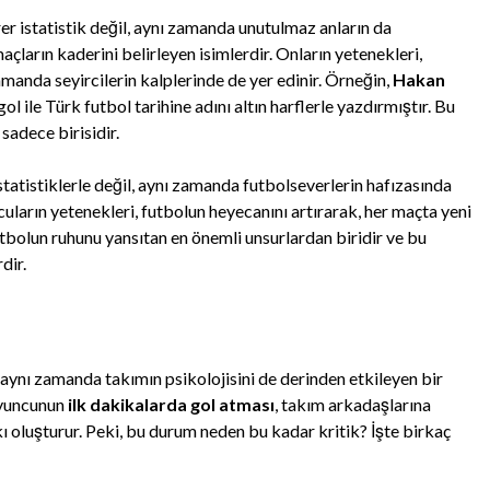
rer istatistik değil, aynı zamanda unutulmaz anların da
maçların kaderini belirleyen isimlerdir. Onların yetenekleri,
anda seyircilerin kalplerinde de yer edinir. Örneğin,
Hakan
l ile Türk futbol tarihine adını altın harflerle yazdırmıştır. Bu
sadece birisidir.
istatistiklerle değil, aynı zamanda futbolseverlerin hafızasında
ncuların yetenekleri, futbolun heyecanını artırarak, her maçta yeni
utbolun ruhunu yansıtan en önemli unsurlardan biridir ve bu
dir.
, aynı zamanda takımın psikolojisini de derinden etkileyen bir
oyuncunun
ilk dakikalarda gol atması
, takım arkadaşlarına
ı oluşturur. Peki, bu durum neden bu kadar kritik? İşte birkaç