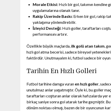
Morale Etkisi:
Hızlı bir gol, takımın kendine gü
uygulamalarına olanak tanır.
Rakip Üzerinde Baskı:
Erken bir gol, rakip ta
yaklaşıma yönlendirebilir.
İzleyici Desteği:
Hızlı goller, taraftarları coş
performansını artırır.
Özellikle büyük maçlarda,
ilk golü atan takım
, ge
hızlı gol atma becerisi, sadece bireysel yetenekleri
faktördür. Unutmayalım ki, futbol sadece bir oyun d
Tarihin En Hızlı Golleri
Futbol tarihine damga vuran
en hızlı goller
, sadec
unutulmaz anlar yaşatmıştır. Öyle ki, bu goller maç
taraftarları coşturan anlar olarak hafızalarda ye
birkaç saniye sonra gol atarak tarihe geçmiştir. Bu
dönüm noktası olmuş, bazen de bir oyuncunun kari