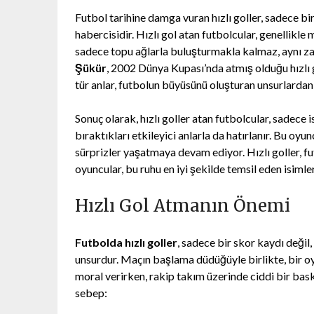
Futbol tarihine damga vuran hızlı goller, sadece bi
habercisidir. Hızlı gol atan futbolcular, genellikle 
sadece topu ağlarla buluşturmakla kalmaz, aynı zam
Şükür
, 2002 Dünya Kupası’nda atmış olduğu hızlı go
tür anlar, futbolun büyüsünü oluşturan unsurlardan 
Sonuç olarak, hızlı goller atan futbolcular, sadece 
bıraktıkları etkileyici anlarla da hatırlanır. Bu oyu
sürprizler yaşatmaya devam ediyor. Hızlı goller, f
oyuncular, bu ruhu en iyi şekilde temsil eden isimler
Hızlı Gol Atmanın Önemi
Futbolda hızlı goller
, sadece bir skor kaydı değil
unsurdur. Maçın başlama düdüğüyle birlikte, bir 
moral verirken, rakip takım üzerinde ciddi bir bask
sebep: