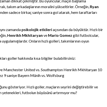
zaman dikkat çekmiştir. Bu oyuncular, maçın başlama
ak, takım arkadaşlarının moralini yükseltirler. Örneğin,
Ryan
nden sadece birkaç saniye sonra gol atarak, hem taraftarları
, aynı zamanda
psikolojik etkileri
açısından da büyüktür. Hızlı bir
eğin,
Henrikh Mkhitaryan
ve
Mario Gomez
gibi futbolcular,
uygulamışlardır. Onların hızlı golleri, takımlarının oyun
kları goller hakkında kısa bilgiler bulabilirsiniz:
iye Manchester United vs. Southampton Henrikh Mkhitaryan 10
ez 9 saniye Bayern Münih vs. Wolfsburg
nu gösteriyor. Hızlı goller, maçların seyrini değiştirebilir ve
ın yetenekleri, futbolun büyüsünü artırmıyor mu?