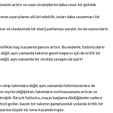
venini artırır ve oyun stratejilerini daha cesur bir şekilde
kımın oyun planını alt üst edebilir, onları daha savunmacı bir
turur ve stadyumda bir enerji patlaması yaratır, bu da oyuncuların
nellikle maçı kazanma şansını artırır. Bu nedenle, futbolcuların
 değil, aynı zamanda takımın genel başarısı için de kritik bir
eğil, aynı zamanda bir strateji savaşını da içerir!
e rakip takımlara değil, aynı zamanda futbolseverlere de
ın seyrini değiştiren, takımların motivasyonunu artıran ve
r etmiştir. Birçok futbolcu, maçın başlama düdüğünden sadece
 hızlı goller, bazen bir takımın şampiyonluk yolunda kritik bir
yerine büyük bir ivme kazandırmıştır.