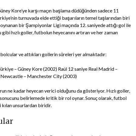
Güney Kore’ye karşı maçın başlama düdüğünden sadece 11
rkiye’nin turnuvada elde ettiği başarıların temel taşlarından biri
a oynanan bir Şampiyonlar Ligi maçında 12. saniyede attığı gol ile
 gibi hızlı goller, futbolun heyecanını artıran ve her zaman
tbolcular ve attıkları gollerin süreleri yer almaktadır:
ürkiye – Güney Kore (2002) Raúl 12 saniye Real Madrid –
 Newcastle – Manchester City (2003)
run ne kadar heyecan verici olduğunu da gösteriyor. Hızlı goller,
 sonucunu belirlemede kritik bir rol oynar. Sonuç olarak, futbol
 kılan unsurlardan biridir.
ular