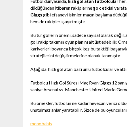
Futbol dünyasında,
hızlı gol atan futbolcular
her 
düdüğünden itibaren rakiplerine
şok etkisi
yaratar
Giggs
gibi efsanevi isimler, maçın başlama düdüğü
hem de rakipleri şaşırtmıştır.
Bu tür gollerin önemi, sadece sayısal olarak değil
gol, rakip takımın oyun planını alt üst edebilir. Örn
kariyerleri boyunca birçok kez bu taktiği başarıyla 
stratejilerini değiştirmelerine olanak tanımıştır.
Aşağıda, hızlı gol atan bazı ünlü futbolcular ve attı
Futbolcu Hızlı Gol Süresi Maç Ryan Giggs 12 san
saniye Arsenal vs. Manchester United Mario Gom
Bu örnekler, futbolun ne kadar heyecan verici olduğu
unutulmaz anlar yaratabilir. Sizce de bu oyuncular
monobahis