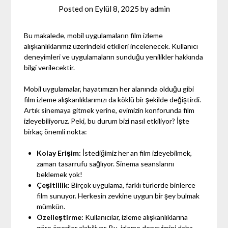
Posted on
Eylül 8, 2025
by
admin
Bu makalede, mobil uygulamaların film izleme
alışkanlıklarımız üzerindeki etkileri incelenecek. Kullanıcı
deneyimleri ve uygulamaların sunduğu yenilikler hakkında
bilgi verilecektir.
Mobil uygulamalar, hayatımızın her alanında olduğu gibi
film izleme alışkanlıklarımızı da köklü bir şekilde değiştirdi.
Artık sinemaya gitmek yerine, evimizin konforunda film
izleyebiliyoruz. Peki, bu durum bizi nasıl etkiliyor? İşte
birkaç önemli nokta:
Kolay Erişim:
İstediğimiz her an film izleyebilmek,
zaman tasarrufu sağlıyor. Sinema seanslarını
beklemek yok!
Çeşitlilik:
Birçok uygulama, farklı türlerde binlerce
film sunuyor. Herkesin zevkine uygun bir şey bulmak
mümkün.
Özelleştirme:
Kullanıcılar, izleme alışkanlıklarına
göre öneriler alabiliyor. Bu, izleme deneyimini daha