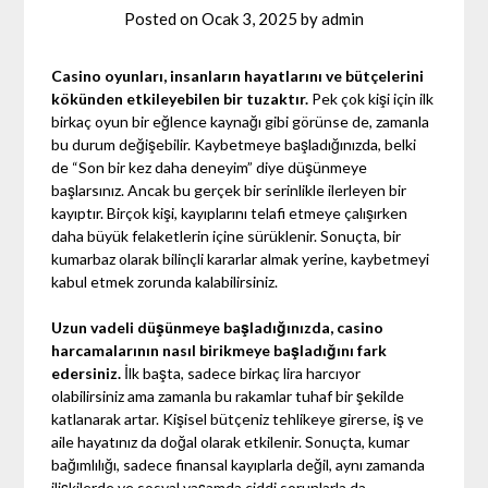
Posted on
Ocak 3, 2025
by
admin
Casino oyunları, insanların hayatlarını ve bütçelerini
kökünden etkileyebilen bir tuzaktır.
Pek çok kişi için ilk
birkaç oyun bir eğlence kaynağı gibi görünse de, zamanla
bu durum değişebilir. Kaybetmeye başladığınızda, belki
de “Son bir kez daha deneyim” diye düşünmeye
başlarsınız. Ancak bu gerçek bir serinlikle ilerleyen bir
kayıptır. Birçok kişi, kayıplarını telafi etmeye çalışırken
daha büyük felaketlerin içine sürüklenir. Sonuçta, bir
kumarbaz olarak bilinçli kararlar almak yerine, kaybetmeyi
kabul etmek zorunda kalabilirsiniz.
Uzun vadeli düşünmeye başladığınızda, casino
harcamalarının nasıl birikmeye başladığını fark
edersiniz.
İlk başta, sadece birkaç lira harcıyor
olabilirsiniz ama zamanla bu rakamlar tuhaf bir şekilde
katlanarak artar. Kişisel bütçeniz tehlikeye girerse, iş ve
aile hayatınız da doğal olarak etkilenir. Sonuçta, kumar
bağımlılığı, sadece finansal kayıplarla değil, aynı zamanda
ilişkilerde ve sosyal yaşamda ciddi sorunlarla da