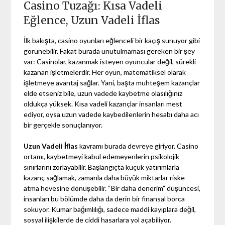
Casino Tuzağı: Kısa Vadeli
Eğlence, Uzun Vadeli İflas
İlk bakışta, casino oyunları eğlenceli bir kaçış sunuyor gibi
görünebilir. Fakat burada unutulmaması gereken bir şey
var: Casinolar, kazanmak isteyen oyuncular değil, sürekli
kazanan işletmelerdir. Her oyun, matematiksel olarak
işletmeye avantaj sağlar. Yani, başta muhteşem kazançlar
elde etseniz bile, uzun vadede kaybetme olasılığınız
oldukça yüksek. Kısa vadeli kazançlar insanları mest
ediyor, oysa uzun vadede kaybedilenlerin hesabı daha acı
bir gerçekle sonuçlanıyor.
Uzun Vadeli İflas
kavramı burada devreye giriyor. Casino
ortamı, kaybetmeyi kabul edemeyenlerin psikolojik
sınırlarını zorlayabilir. Başlangıçta küçük yatırımlarla
kazanç sağlamak, zamanla daha büyük miktarlar riske
atma hevesine dönüşebilir. “Bir daha denerim” düşüncesi,
insanları bu bölümde daha da derin bir finansal borca
sokuyor. Kumar bağımlılığı, sadece maddi kayıplara değil,
sosyal ilişkilerde de ciddi hasarlara yol açabiliyor.