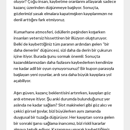
oluyor? Çoğu insan, kaybetme oranlarını atlayarak sadece
kazanç üzerinden düşünmeye başlıyor. Sonuçta,
gözlerimizi yasak elmalara kapatmışken kayıplarımızın ne
denli arttığını fark etmiyoruz.
Kumarhane atmosferi, ödüllerin peşinden koşarken
insanları yetersiz hissettiren bir illüzyon oluşturuyor.
Belki de kaybettiğiniz tüm paranın ardından gelen “bir
daha denerim” düşüncesi, sizi daha da derin bir çukurun
içine itiyor. Burada şunu sormak önemli: Sonuçta
kazandıklarınızdan daha fazlasını kaybederken kendinize
ne kadar adil bir oyun oynuyorsunuz? Bir kupon parasıyla
başlayan yeni oyunlar, ardı sıra daha büyük kayıplara yol
açabiliyor.
Aşırı güven, kazanç beklentisini artırırken, kayıpları göz
ardı etmeye itiyor. Şu anki durumda bulunduğunuz yer
aslında ne kadar sağlam? Slot makineleri gibi göz alıcı ve
çekici görsel şovlar, bizi büyülerken aynı zamanda
duygusal bir tuzağa düşürüyor. Her kayıptan sonra gelen
bir sonraki şansı sağlama inancımız, bizi riskli kararlar
almaya teşvik ediyor. Kazanmayı umarak kaybettiğimiz