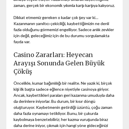
zaman, gerçek bir ekonomik yıkımla karşı karşıya kalıyoruz.
Dikkat etmemiz gereken o kadar çok şey var ki…
Kazanmanın yanıltıcı çekiciliği, kaybettiğimizin ne denli
fazla olduğunu görmemizi engelliyor. Sadece anlık zevkler
için değil, geleceğimiz için de bu durumu sorgulamakta
fayda var.
Casino Zararları: Heyecan
Arayışı Sonunda Gelen Büyük
Çöküş
Öncelikle, kumar bağımlılığı bir realite. Ne yazık ki, birçok
kişi ilk başta sadece eğlence niyetiyle casinoya giriyor.
Ancak, kaybettikleri paraları geri kazanma umuduyla daha
da derinlere iniyorlar. Bu durum, bir kısır döngü
oluşturuyor. Kaybetmenin getirdiği üzüntü, çoğu zaman
daha fazla oynamayı tetikliyor. Bunu, bir çukurda
kaybolmaya benzetebiliriz; her kazma vuruşunda biraz
daha derine iniyor, çıkmak için hangi yöne gideceğinizi