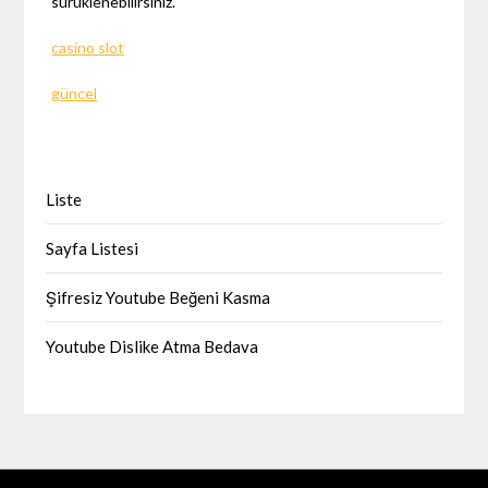
sürüklenebilirsiniz.
casino slot
güncel
Liste
Sayfa Listesi
Şifresiz Youtube Beğeni Kasma
Youtube Dislike Atma Bedava