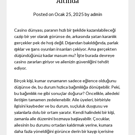
Altında
Posted on
Ocak 25, 2025
by
admin
Casino dünyası, paranın hızlı bir şekilde kazanılabileceği
cazip bir yer olarak görünse de, arkasında yatan karanlık
gerçekler pek de hoş değil. Dışarıdan bakıldığında, parlak
ışıklar ve şans oyunları insanları çekiyor. Ama gerçekten
düşündüğünüz kadar masum mu? İşte burada devreye
casino zararları giriyor ve ailenizin güvenliğini tehdit
ediyor.
Birçok kişi, kumar oynamanın sadece eğlence olduğunu
düşünse de, bu durum hızlıca bağımlılığa dönüşebilir. Peki,
bu bağımlılık ne gibi sonuçlar doğurur? Öncelikle, ailedeki
iletişim tamamen zedelenebilir. Aile üyeleri, birbiriyle
ilgisini kaybeder ve bu durum, suçluluk duygusu ve
yalanlarla dolu bir ortam yaratır. Kendi halindeki bir kişi,
zamanla aile düzenini bozmaya başlayabilir. Çocuklar,
ailesinin bu durumu ortadan kaldırmak yerine, kumara
daha fazla yöneldiğini görünce derin bir kaygı içerisine