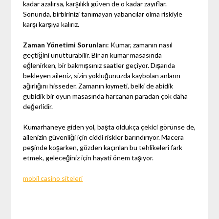
kadar azalırsa, karşılıklı güven de o kadar zayıflar.
Sonunda, birbirinizi tanımayan yabancılar olma riskiyle
karşı karşıya kalırız.
Zaman Yönetimi Sorunları
: Kumar, zamanın nasıl
geçtiğini unutturabilir. Bir an kumar masasında
eğlenirken, bir bakmışsınız saatler geçiyor. Dışarıda
bekleyen aileniz, sizin yokluğunuzda kaybolan anların
ağırlığını hisseder. Zamanın kıymeti, belki de abidik
gubidik bir oyun masasında harcanan paradan çok daha
değerlidir.
Kumarhaneye giden yol, başta oldukça çekici görünse de,
ailenizin güvenliği için ciddi riskler barındırıyor. Macera
peşinde koşarken, gözden kaçırılan bu tehlikeleri fark
etmek, geleceğiniz için hayati önem taşıyor.
mobil casino siteleri