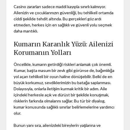
Casino zararları sadece maddi kayıpla sınırlı kalmıyor.
Ailenizin ve çocuklarınızın güvenliği, bu tehlikeli ortamda
ciddi şekilde tehdit altında. Bu gerçekleri göz ardı
etmeden, herkes için en sağlıklı ve güvenli yolu seçmek
daha mantıklı.
Kumarın Karanlık Yüzü: Ailenizi
Korumanın Yolları
Öncelikle, kumarın getirdiği riskleri anlamak çok önemli.
Kumar, başta masum bir zevk gibi görünse de, bağımlılığa
yol açan tehlikeli bir oyun haline dönüşebilir. Belki de en
büyük korkumuz, sevdiklerimizin bu batağa saplanması.
Dolayısıyla, onlarla iletişim kurmak kritik bir adım. Aile
içindeki herkesle açık ve dürüst bir şekilde konuşmak,
risklerin farkında olmalarını sağlar. Bu tür bir diyalog,
kumar konusunda sağlıklı sınırlar belirlemelerine yardımcı
olur.
Bunun yanı sıra, ailenizdeki bireylerin yaşlarına ve