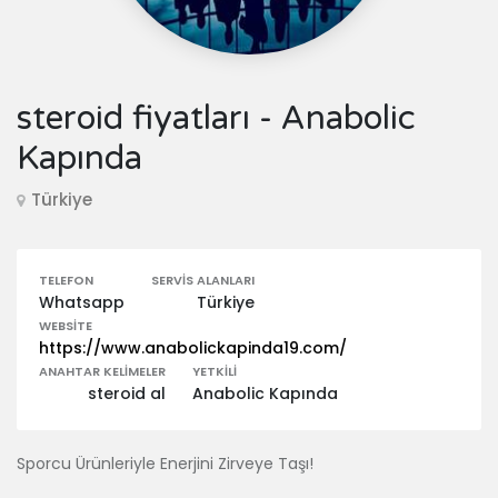
steroid fiyatları - Anabolic
Kapında
Türkiye
TELEFON
SERVIS ALANLARI
Whatsapp
Türkiye
WEBSITE
https://www.anabolickapinda19.com/
ANAHTAR KELIMELER
YETKILI
steroid al
Anabolic Kapında
Sporcu Ürünleriyle Enerjini Zirveye Taşı!